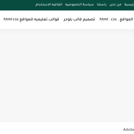
ئيسية
من نحن
راسلنا
سياسة الخصوصيه
اتفافيه الاستخدام
قع . html . css
تصميم قالب بلوجر
قوالب تعليميه للمواقع html css
Adobe
Adobe Pho