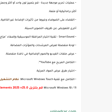
• عمليات تحرير موجهة جديدة - قم بتمييز لون واحد أو أكثر وج
أكثر دراماتيكية أو متعة.
• القضاء على الضوضاء وغيرها من تأثيرات الإضاءة غير الكافية، 
أخرى للتعويض عن ظروف التصوير السيئة.
• SmartSound - تقنية اختيار المرافقة الموسيقية وإضفاء "مزاج" معين على الفيلم حسب الحبكة.
• لوحة منفصلة لعرض المرشحات والمؤثرات المضافة.
• عرض ملفات الفيديو والصور الإضافية في نافذة منفصلة.
• التكامل المريح مع YouTube™.
• اختيار طرق عرض المواد المرئية.
• التكامل مع تقنية Microsoft Windows Touch.
نظام التشغيل:
قم بتنزيل Adobe Premiere Elements 2025 v25.0 من Monkrus (3.34 جيجابايت):
Microsoft Windows 10 / 11