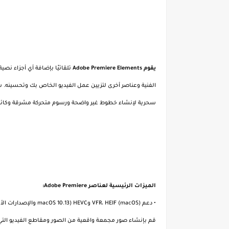
يقوم Adobe Premiere Elements
تلقائيًا بإضافة أي أجزاء نص
الفنية وعناصر أخرى لتزيين عمل الفيديو الخاص بك وتحسينه. 
سحرية لإنشاء خطوط غير واضحة ورسوم متحركة مشرقة وكائنات ث
الميزات الرئيسية لعناصر Adobe Premiere:
• دعم VFR، HEIF (macOS) وHEVC (macOS 10.13 والإصدارات الأحدث).
قم بإنشاء صور مجمعة واقعية من الصور ومقاطع الفيديو التي يمكن مشاركتها على Facebook وTube