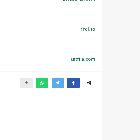
uploadrar.com
frdl.to
katfile.com