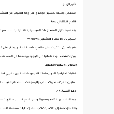
• تأثير الزجاج.
• ستعمل وظيفة تحسين الوضوح على إزالة الضباب من المشهد
• التدرج الانتقالي لوما.
• يتم ضبط طول المقطوعات الموسيقية تلقائيًا ليتناسب مع طول الفيلم، وتوف
• تسجيل DVD لنظام التشغيل Windows.
• قم بتطبيق التأثيرات على مقاطع متعددة تم تحريرها أو على 
• يركز اكتشاف الوجه تلقائيًا على الوجوه ويضعها في المقدمة
والتحويل والتكبير/التصغير.
• تقنيات احترافية لتحرير ملفات الفيديو، شائعة بين مخرجي أفلام
• عناوين الحركة - تحريك النص والرسومات باستخدام القوالب 
• دعم تنسيق 4K.
وHD. بالإضافة إلى ذلك، يمكنك إنشاء إصدارات منفصلة للشاشات 4:3 ​​و16:9.