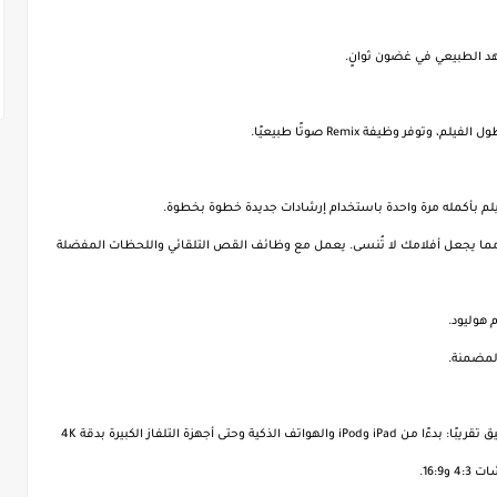
 الطبيعي في غضون ثوانٍ.
ر وظيفة Remix صوتًا طبيعيًا.
فيلم بأكمله مرة واحدة باستخدام إرشادات جديدة خطوة بخطوة.
، مما يجعل أفلامك لا تُنسى. يعمل مع وظائف القص التلقائي واللحظات المفضلة
 هوليود.
المضمنة.
• يمكنك تصدير الأفلام بسهولة وسرعة، مع تحسينها لأي تنسيق تقريبًا: بدءًا من iPad وiPod والهواتف الذكية وحتى أجهزة التلفاز الكبيرة بدقة 4K